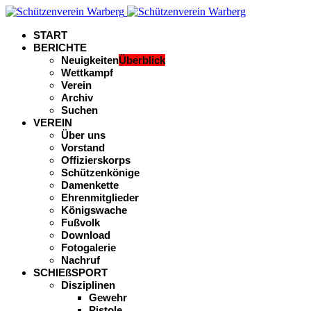
START
BERICHTE
Neuigkeiten
Überblick
Wettkampf
Verein
Archiv
Suchen
VEREIN
Über uns
Vorstand
Offizierskorps
Schützenkönige
Damenkette
Ehrenmitglieder
Königswache
Fußvolk
Download
Fotogalerie
Nachruf
SCHIEßSPORT
Disziplinen
Gewehr
Pistole