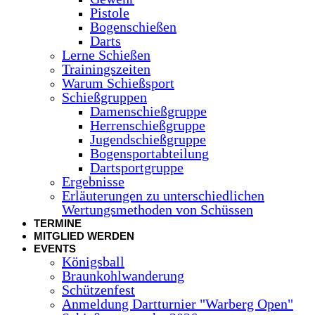
Pistole
Bogenschießen
Darts
Lerne Schießen
Trainingszeiten
Warum Schießsport
Schießgruppen
Damenschießgruppe
Herrenschießgruppe
Jugendschießgruppe
Bogensportabteilung
Dartsportgruppe
Ergebnisse
Erläuterungen zu unterschiedlichen
Wertungsmethoden von Schüssen
TERMINE
MITGLIED WERDEN
EVENTS
Königsball
Braunkohlwanderung
Schützenfest
Anmeldung Dartturnier "Warberg Open"