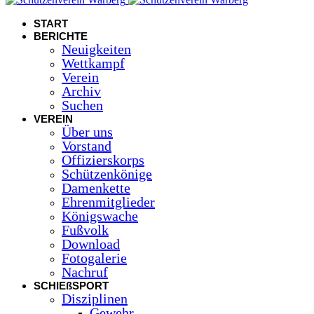
START
BERICHTE
Neuigkeiten
Wettkampf
Verein
Archiv
Suchen
VEREIN
Über uns
Vorstand
Offizierskorps
Schützenkönige
Damenkette
Ehrenmitglieder
Königswache
Fußvolk
Download
Fotogalerie
Nachruf
SCHIEßSPORT
Disziplinen
Gewehr