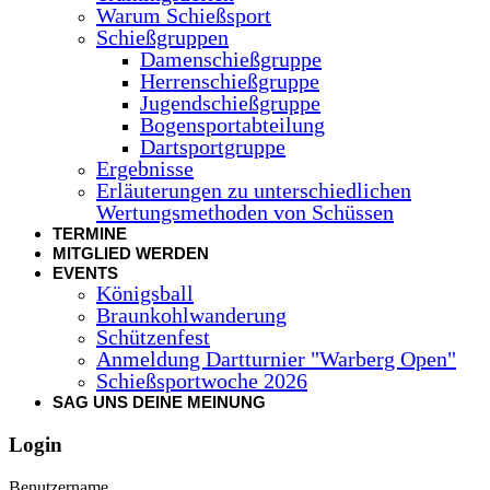
Warum Schießsport
Schießgruppen
Damenschießgruppe
Herrenschießgruppe
Jugendschießgruppe
Bogensportabteilung
Dartsportgruppe
Ergebnisse
Erläuterungen zu unterschiedlichen
Wertungsmethoden von Schüssen
TERMINE
MITGLIED WERDEN
EVENTS
Königsball
Braunkohlwanderung
Schützenfest
Anmeldung Dartturnier "Warberg Open"
Schießsportwoche 2026
SAG UNS DEINE MEINUNG
Login
Benutzername