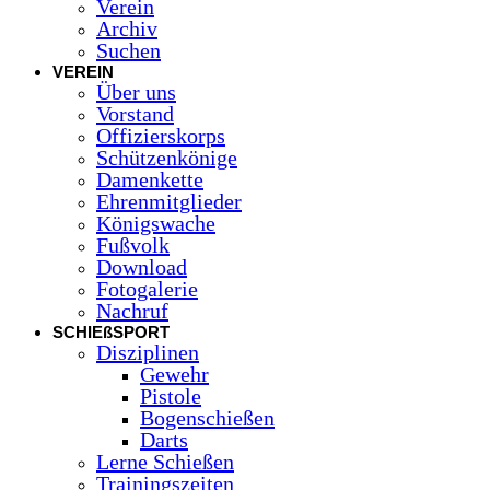
Verein
Archiv
Suchen
VEREIN
Über uns
Vorstand
Offizierskorps
Schützenkönige
Damenkette
Ehrenmitglieder
Königswache
Fußvolk
Download
Fotogalerie
Nachruf
SCHIEßSPORT
Disziplinen
Gewehr
Pistole
Bogenschießen
Darts
Lerne Schießen
Trainingszeiten