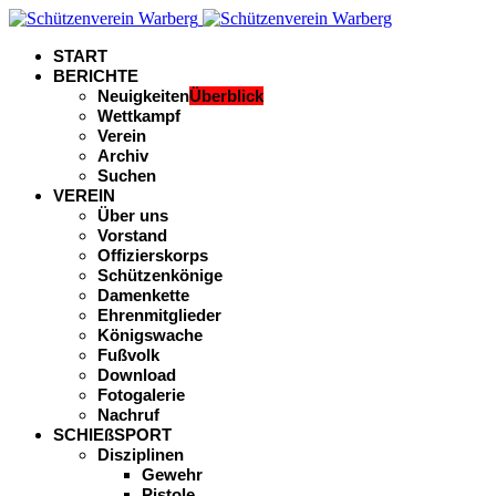
START
BERICHTE
Neuigkeiten
Überblick
Wettkampf
Verein
Archiv
Suchen
VEREIN
Über uns
Vorstand
Offizierskorps
Schützenkönige
Damenkette
Ehrenmitglieder
Königswache
Fußvolk
Download
Fotogalerie
Nachruf
SCHIEßSPORT
Disziplinen
Gewehr
Pistole