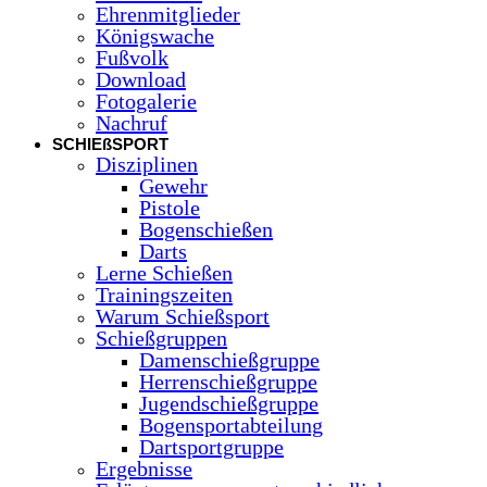
Ehrenmitglieder
Königswache
Fußvolk
Download
Fotogalerie
Nachruf
SCHIEßSPORT
Disziplinen
Gewehr
Pistole
Bogenschießen
Darts
Lerne Schießen
Trainingszeiten
Warum Schießsport
Schießgruppen
Damenschießgruppe
Herrenschießgruppe
Jugendschießgruppe
Bogensportabteilung
Dartsportgruppe
Ergebnisse