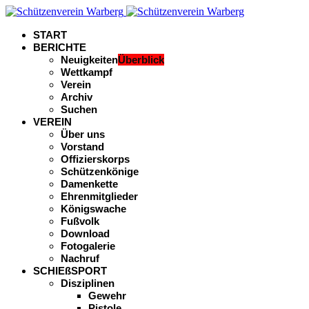
START
BERICHTE
Neuigkeiten
Überblick
Wettkampf
Verein
Archiv
Suchen
VEREIN
Über uns
Vorstand
Offizierskorps
Schützenkönige
Damenkette
Ehrenmitglieder
Königswache
Fußvolk
Download
Fotogalerie
Nachruf
SCHIEßSPORT
Disziplinen
Gewehr
Pistole