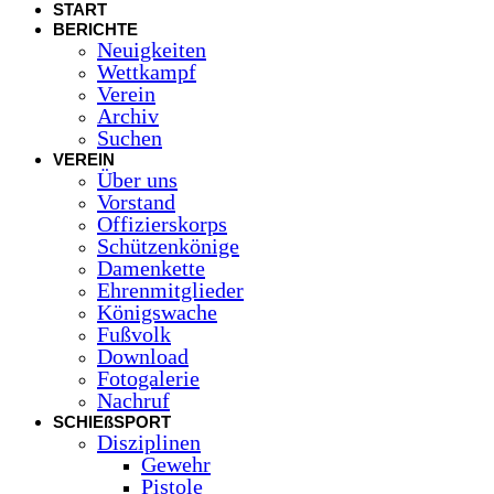
START
BERICHTE
Neuigkeiten
Wettkampf
Verein
Archiv
Suchen
VEREIN
Über uns
Vorstand
Offizierskorps
Schützenkönige
Damenkette
Ehrenmitglieder
Königswache
Fußvolk
Download
Fotogalerie
Nachruf
SCHIEßSPORT
Disziplinen
Gewehr
Pistole