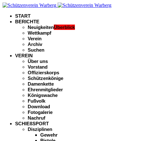
START
BERICHTE
Neuigkeiten
Überblick
Wettkampf
Verein
Archiv
Suchen
VEREIN
Über uns
Vorstand
Offizierskorps
Schützenkönige
Damenkette
Ehrenmitglieder
Königswache
Fußvolk
Download
Fotogalerie
Nachruf
SCHIEßSPORT
Disziplinen
Gewehr
Pistole