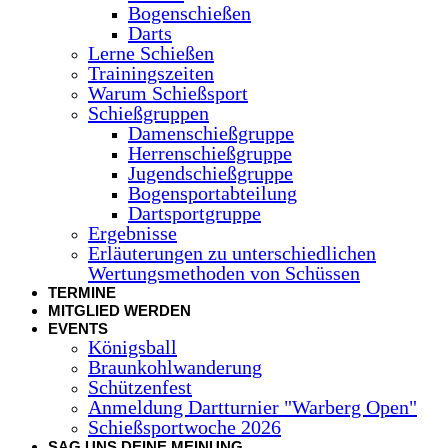
Bogenschießen
Darts
Lerne Schießen
Trainingszeiten
Warum Schießsport
Schießgruppen
Damenschießgruppe
Herrenschießgruppe
Jugendschießgruppe
Bogensportabteilung
Dartsportgruppe
Ergebnisse
Erläuterungen zu unterschiedlichen
Wertungsmethoden von Schüssen
TERMINE
MITGLIED WERDEN
EVENTS
Königsball
Braunkohlwanderung
Schützenfest
Anmeldung Dartturnier "Warberg Open"
Schießsportwoche 2026
SAG UNS DEINE MEINUNG