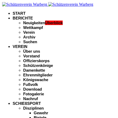
START
BERICHTE
Neuigkeiten
Überblick
Wettkampf
Verein
Archiv
Suchen
VEREIN
Über uns
Vorstand
Offizierskorps
Schützenkönige
Damenkette
Ehrenmitglieder
Königswache
Fußvolk
Download
Fotogalerie
Nachruf
SCHIEßSPORT
Disziplinen
Gewehr
Pistole