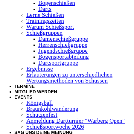
Bogenschießen
Darts
Lerne Schießen
Trainingszeiten
Warum Schießsport
Schießgruppen
Damenschießgruppe
Herrenschießgruppe
Jugendschießgruppe
Bogensportabteilung
Dartsportgruppe
Ergebnisse
Erläuterungen zu unterschiedlichen
Wertungsmethoden von Schüssen
TERMINE
MITGLIED WERDEN
EVENTS
Königsball
Braunkohlwanderung
Schützenfest
Anmeldung Dartturnier "Warberg Open"
Schießsportwoche 2026
SAG UNS DEINE MEINUNG