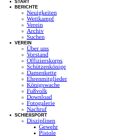
START
BERICHTE
Neuigkeiten
Wettkampf
Verein
Archiv
Suchen
VEREIN
Über uns
Vorstand
Offizierskorps
Schützenkönige
Damenkette
Ehrenmitglieder
Königswache
Fußvolk
Download
Fotogalerie
Nachruf
SCHIEßSPORT
Disziplinen
Gewehr
Pistole