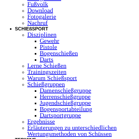
Fußvolk
Download
Fotogalerie
Nachruf
SCHIEßSPORT
Disziplinen
Gewehr
Pistole
Bogenschießen
Darts
Lerne Schießen
Trainingszeiten
Warum Schießsport
Schießgruppen
Damenschießgruppe
Herrenschießgruppe
Jugendschießgruppe
Bogensportabteilung
Dartsportgruppe
Ergebnisse
Erläuterungen zu unterschiedlichen
Wertungsmethoden von Schüssen