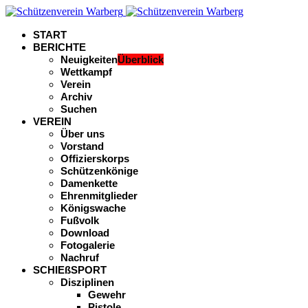
START
BERICHTE
Neuigkeiten
Überblick
Wettkampf
Verein
Archiv
Suchen
VEREIN
Über uns
Vorstand
Offizierskorps
Schützenkönige
Damenkette
Ehrenmitglieder
Königswache
Fußvolk
Download
Fotogalerie
Nachruf
SCHIEßSPORT
Disziplinen
Gewehr
Pistole