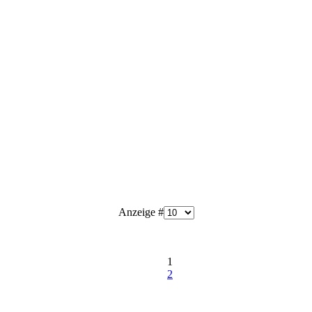
Anzeige #
1
2