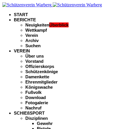
START
BERICHTE
Neuigkeiten
Überblick
Wettkampf
Verein
Archiv
Suchen
VEREIN
Über uns
Vorstand
Offizierskorps
Schützenkönige
Damenkette
Ehrenmitglieder
Königswache
Fußvolk
Download
Fotogalerie
Nachruf
SCHIEßSPORT
Disziplinen
Gewehr
Pistole