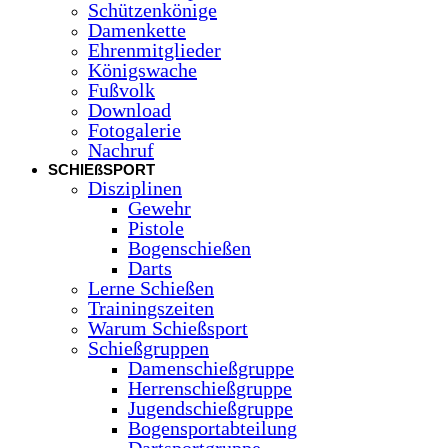
Schützenkönige
Damenkette
Ehrenmitglieder
Königswache
Fußvolk
Download
Fotogalerie
Nachruf
SCHIEßSPORT
Disziplinen
Gewehr
Pistole
Bogenschießen
Darts
Lerne Schießen
Trainingszeiten
Warum Schießsport
Schießgruppen
Damenschießgruppe
Herrenschießgruppe
Jugendschießgruppe
Bogensportabteilung
Dartsportgruppe