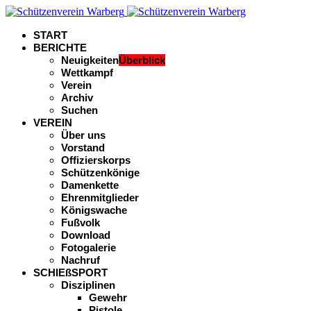
START
BERICHTE
Neuigkeiten
Überblick
Wettkampf
Verein
Archiv
Suchen
VEREIN
Über uns
Vorstand
Offizierskorps
Schützenkönige
Damenkette
Ehrenmitglieder
Königswache
Fußvolk
Download
Fotogalerie
Nachruf
SCHIEßSPORT
Disziplinen
Gewehr
Pistole