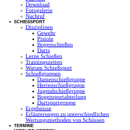
Download
Fotogalerie
Nachruf
SCHIEßSPORT
Disziplinen
Gewehr
Pistole
Bogenschießen
Darts
Lerne Schießen
Trainingszeiten
Warum Schießsport
Schießgruppen
Damenschießgruppe
Herrenschießgruppe
Jugendschießgruppe
Bogensportabteilung
Dartsportgruppe
Ergebnisse
Erläuterungen zu unterschiedlichen
Wertungsmethoden von Schüssen
TERMINE