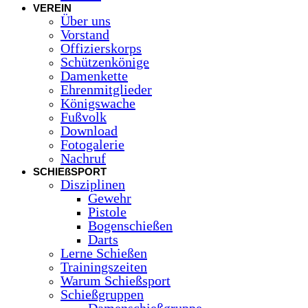
VEREIN
Über uns
Vorstand
Offizierskorps
Schützenkönige
Damenkette
Ehrenmitglieder
Königswache
Fußvolk
Download
Fotogalerie
Nachruf
SCHIEßSPORT
Disziplinen
Gewehr
Pistole
Bogenschießen
Darts
Lerne Schießen
Trainingszeiten
Warum Schießsport
Schießgruppen
Damenschießgruppe