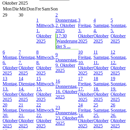
Oktober 2025
Mon
Die
Mit
Don
Fre
Sam
Son
29
30
2
1
Donnerstag,
3
4
5
Mittwoch,
2. Oktober
Freitag,
Samstag,
Sonntag,
1.
2025
3.
4.
5.
Oktober
17:30
Oktober
Oktober
Oktober
2025
Wanderung
2025
2025
2025
der S ...
6
7
8
10
11
12
9
Montag,
Dienstag,
Mittwoch,
Freitag,
Samstag,
Sonntag,
Donnerstag,
6.
7.
8.
10.
11.
12.
9. Oktober
Oktober
Oktober
Oktober
Oktober
Oktober
Oktober
2025
2025
2025
2025
2025
2025
2025
13
14
15
17
18
19
16
Montag,
Dienstag,
Mittwoch,
Freitag,
Samstag,
Sonntag,
Donnerstag,
13.
14.
15.
17.
18.
19.
16. Oktober
Oktober
Oktober
Oktober
Oktober
Oktober
Oktober
2025
2025
2025
2025
2025
2025
2025
20
21
22
24
25
26
23
Montag,
Dienstag,
Mittwoch,
Freitag,
Samstag,
Sonntag,
Donnerstag,
20.
21.
22.
24.
25.
26.
23. Oktober
Oktober
Oktober
Oktober
Oktober
Oktober
Oktober
2025
2025
2025
2025
2025
2025
2025