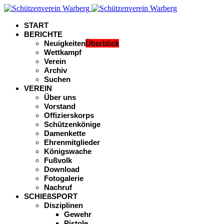
START
BERICHTE
Neuigkeiten
Überblick
Wettkampf
Verein
Archiv
Suchen
VEREIN
Über uns
Vorstand
Offizierskorps
Schützenkönige
Damenkette
Ehrenmitglieder
Königswache
Fußvolk
Download
Fotogalerie
Nachruf
SCHIEßSPORT
Disziplinen
Gewehr
Pistole