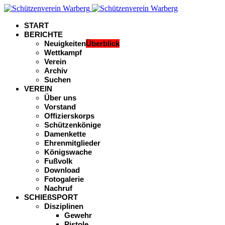
START
BERICHTE
Neuigkeiten
Überblick
Wettkampf
Verein
Archiv
Suchen
VEREIN
Über uns
Vorstand
Offizierskorps
Schützenkönige
Damenkette
Ehrenmitglieder
Königswache
Fußvolk
Download
Fotogalerie
Nachruf
SCHIEßSPORT
Disziplinen
Gewehr
Pistole