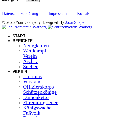
Datenschutzerklärung
Impressum
Kontakt
© 2026 Your Company. Designed By
JoomShaper
START
BERICHTE
Neuigkeiten
Wettkampf
Verein
Archiv
Suchen
VEREIN
Über uns
Vorstand
Offizierskorps
Schützenkönige
Damenkette
Ehrenmitglieder
Königswache
Fußvolk