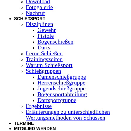
Download
Fotogalerie
Nachruf
SCHIEßSPORT
Disziplinen
Gewehr
Pistole
Bogenschießen
Darts
Lerne Schießen
Trainingszeiten
Warum Schießsport
Schießgruppen
Damenschießgruppe
Herrenschießgruppe
Jugendschießgruppe
Bogensportabteilung
Dartsportgruppe
Ergebnisse
Erläuterungen zu unterschiedlichen
Wertungsmethoden von Schüssen
TERMINE
MITGLIED WERDEN