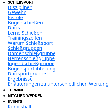
SCHIEßSPORT
Disziplinen
Gewehr
Pistole
Bogenschießen
Darts
Lerne Schießen
Trainingszeiten
Warum Schießsport
Schießgruppen
Damenschießgruppe
Herrenschießgruppe
Jugendschießgruppe
Bogensportabteilung
Dartsportgruppe
Ergebnisse
Erläuterungen zu unterschiedlichen Wertu
TERMINE
MITGLIED WERDEN
EVENTS
Königsball