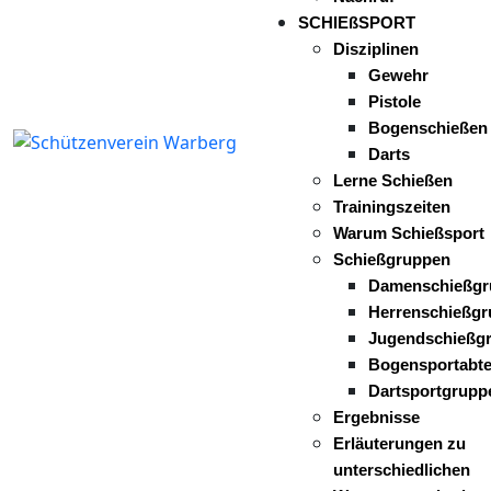
SCHIEßSPORT
Disziplinen
Gewehr
Pistole
Bogenschießen
Darts
Lerne Schießen
Trainingszeiten
Warum Schießsport
Schießgruppen
Damenschießgr
Herrenschießgr
Jugendschießg
Bogensportabte
Dartsportgrupp
Ergebnisse
Erläuterungen zu
unterschiedlichen