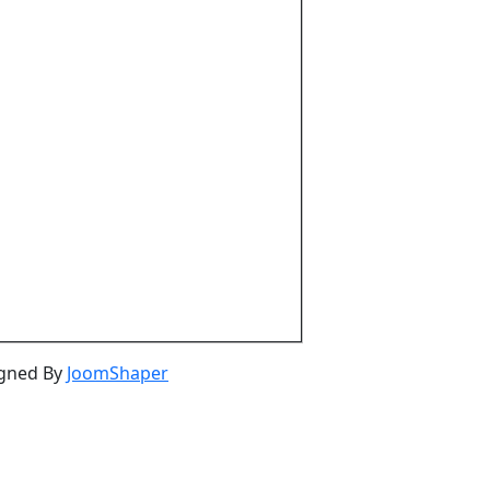
igned By
JoomShaper