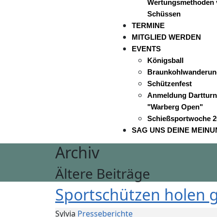
Wertungsmethoden 
Schüssen
TERMINE
MITGLIED WERDEN
EVENTS
Königsball
Braunkohlwanderun
Schützenfest
Anmeldung Dartturn
"Warberg Open"
Schießsportwoche 2
SAG UNS DEINE MEIN
Archiv
Ältere Beiträge
Sportschützen holen g
Sylvia
Presseberichte