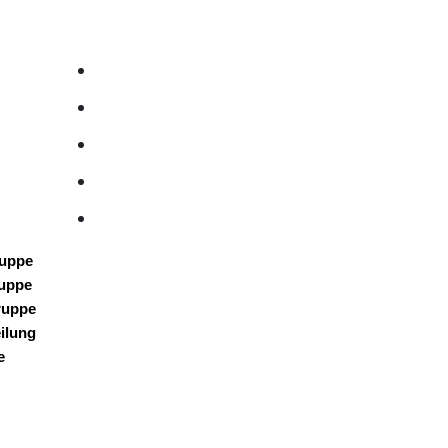
uppe
uppe
ruppe
ilung
e