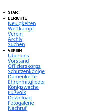
START
BERICHTE
Neuigkeiten
Wettkampf
Verein
Archiv
Suchen
VEREIN
Über uns
Vorstand
Offizierskorps
Schützenkönige
Damenkette
Ehrenmitglieder
Königswache
Fußvolk
Download
Fotogalerie
Nachruf