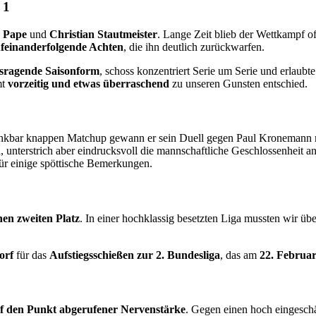
 1
e Pape
und
Christian Stautmeister
. Lange Zeit blieb der Wettkampf of
ufeinanderfolgende Achten
, die ihn deutlich zurückwarfen.
sragende Saisonform
, schoss konzentriert Serie um Serie und erlaubte
mt
vorzeitig und etwas überraschend
zu unseren Gunsten entschied.
enkbar knappen Matchup gewann er sein Duell gegen Paul Kronemann m
 unterstrich aber eindrucksvoll die mannschaftliche Geschlossenheit a
für einige spöttische Bemerkungen.
hen zweiten Platz
. In einer hochklassig besetzten Liga mussten wir ü
orf
für das
Aufstiegsschießen zur 2. Bundesliga
, das am
22. Februa
f den Punkt abgerufener Nervenstärke
. Gegen einen hoch eingesch