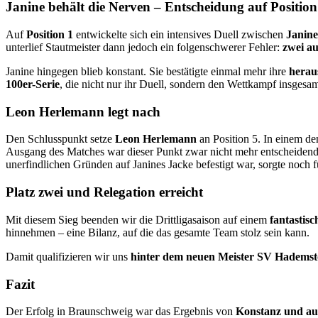
Janine behält die Nerven – Entscheidung auf Position
Auf
Position 1
entwickelte sich ein intensives Duell zwischen
Janin
unterlief Stautmeister dann jedoch ein folgenschwerer Fehler:
zwei a
Janine hingegen blieb konstant. Sie bestätigte einmal mehr ihre
herau
100er-Serie
, die nicht nur ihr Duell, sondern den Wettkampf insgesa
Leon Herlemann legt nach
Den Schlusspunkt setze
Leon Herlemann
an Position 5. In einem d
Ausgang des Matches war dieser Punkt zwar nicht mehr entscheidend,
unerfindlichen Gründen auf Janines Jacke befestigt war, sorgte noch 
Platz zwei und Relegation erreicht
Mit diesem Sieg beenden wir die Drittligasaison auf einem
fantastisc
hinnehmen – eine Bilanz, auf die das gesamte Team stolz sein kann.
Damit qualifizieren wir uns
hinter dem neuen Meister SV Hademst
Fazit
Der Erfolg in Braunschweig war das Ergebnis von
Konstanz und au