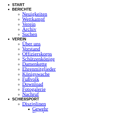
START
BERICHTE
Neuigkeiten
Wettkampf
Verein
Archiv
Suchen
VEREIN
Über uns
Vorstand
Offizierskorps
Schützenkönige
Damenkette
Ehrenmitglieder
Königswache
Fußvolk
Download
Fotogalerie
Nachruf
SCHIEßSPORT
Disziplinen
Gewehr