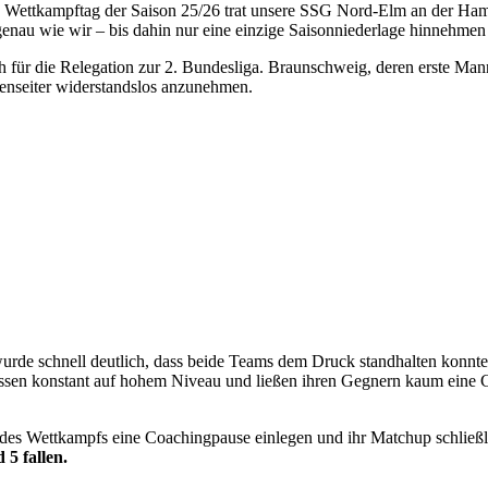
n Wettkampftag der Saison 25/26 trat unsere SSG Nord-Elm an der Ha
enau wie wir – bis dahin nur eine einzige Saisonniederlage hinnehme
 für die Relegation zur 2. Bundesliga. Braunschweig, deren erste Mannsc
ußenseiter widerstandslos anzunehmen.
urde schnell deutlich, dass beide Teams dem Druck standhalten konnt
ossen konstant auf hohem Niveau und ließen ihren Gegnern kaum eine 
 des Wettkampfs eine Coachingpause einlegen und ihr Matchup schließli
5 fallen.