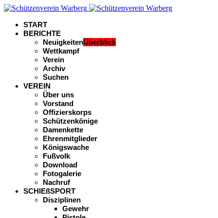
START
BERICHTE
Neuigkeiten
Überblick
Wettkampf
Verein
Archiv
Suchen
VEREIN
Über uns
Vorstand
Offizierskorps
Schützenkönige
Damenkette
Ehrenmitglieder
Königswache
Fußvolk
Download
Fotogalerie
Nachruf
SCHIEßSPORT
Disziplinen
Gewehr
Pistole