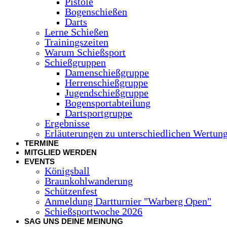
Pistole
Bogenschießen
Darts
Lerne Schießen
Trainingszeiten
Warum Schießsport
Schießgruppen
Damenschießgruppe
Herrenschießgruppe
Jugendschießgruppe
Bogensportabteilung
Dartsportgruppe
Ergebnisse
Erläuterungen zu unterschiedlichen Wertu
TERMINE
MITGLIED WERDEN
EVENTS
Königsball
Braunkohlwanderung
Schützenfest
Anmeldung Dartturnier "Warberg Open"
Schießsportwoche 2026
SAG UNS DEINE MEINUNG