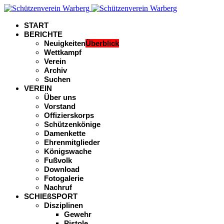
START
BERICHTE
Neuigkeiten
Überblick
Wettkampf
Verein
Archiv
Suchen
VEREIN
Über uns
Vorstand
Offizierskorps
Schützenkönige
Damenkette
Ehrenmitglieder
Königswache
Fußvolk
Download
Fotogalerie
Nachruf
SCHIEßSPORT
Disziplinen
Gewehr
Pistole