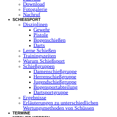
Download
Fotogalerie
Nachruf
SCHIEßSPORT
Disziplinen
Gewehr
Pistole
Bogenschießen
Darts
Lerne Schießen
Trainingszeiten
Warum Schießsport
Schießgruppen
Damenschießgruppe
Herrenschießgruppe
Jugendschießgruppe
Bogensportabteilung
Dartsportgruppe
Ergebnisse
Erläuterungen zu unterschiedlichen
Wertungsmethoden von Schüssen
TERMINE