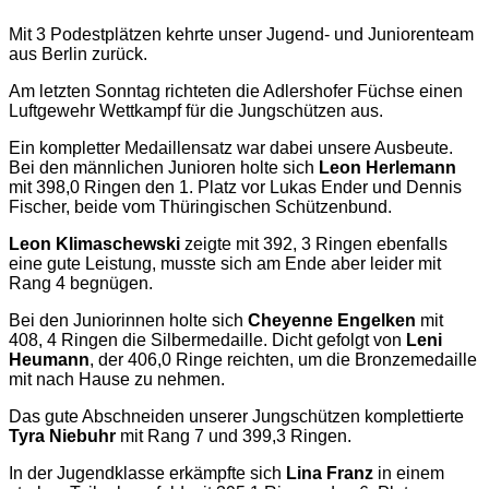
Mit 3 Podestplätzen kehrte unser Jugend- und Juniorenteam
aus Berlin zurück.
Am letzten Sonntag richteten die Adlershofer Füchse einen
Luftgewehr Wettkampf für die Jungschützen aus.
Ein kompletter Medaillensatz war dabei unsere Ausbeute.
Bei den männlichen Junioren holte sich
Leon Herlemann
mit 398,0 Ringen den 1. Platz vor Lukas Ender und Dennis
Fischer, beide vom Thüringischen Schützenbund.
Leon Klimaschewski
zeigte mit 392, 3 Ringen ebenfalls
eine gute Leistung, musste sich am Ende aber leider mit
Rang 4 begnügen.
Bei den Juniorinnen holte sich
Cheyenne Engelken
mit
408, 4 Ringen die Silbermedaille. Dicht gefolgt von
Leni
Heumann
, der 406,0 Ringe reichten, um die Bronzemedaille
mit nach Hause zu nehmen.
Das gute Abschneiden unserer Jungschützen komplettierte
Tyra Niebuhr
mit Rang 7 und 399,3 Ringen.
In der Jugendklasse erkämpfte sich
Lina Franz
in einem