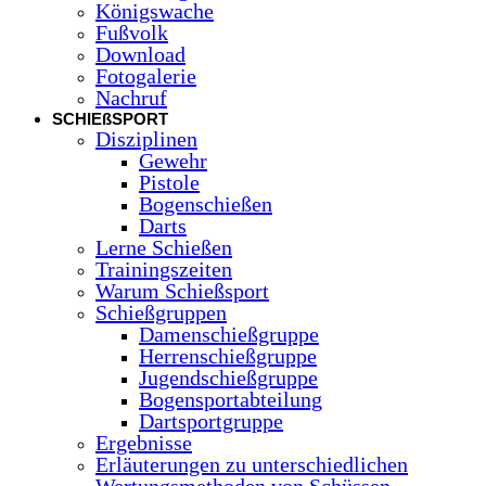
Königswache
Fußvolk
Download
Fotogalerie
Nachruf
SCHIEßSPORT
Disziplinen
Gewehr
Pistole
Bogenschießen
Darts
Lerne Schießen
Trainingszeiten
Warum Schießsport
Schießgruppen
Damenschießgruppe
Herrenschießgruppe
Jugendschießgruppe
Bogensportabteilung
Dartsportgruppe
Ergebnisse
Erläuterungen zu unterschiedlichen
Wertungsmethoden von Schüssen