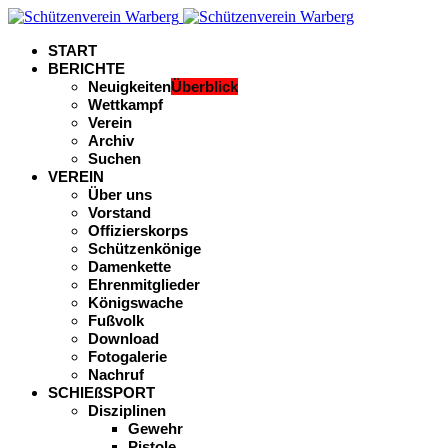
START
BERICHTE
Neuigkeiten
Überblick
Wettkampf
Verein
Archiv
Suchen
VEREIN
Über uns
Vorstand
Offizierskorps
Schützenkönige
Damenkette
Ehrenmitglieder
Königswache
Fußvolk
Download
Fotogalerie
Nachruf
SCHIEßSPORT
Disziplinen
Gewehr
Pistole