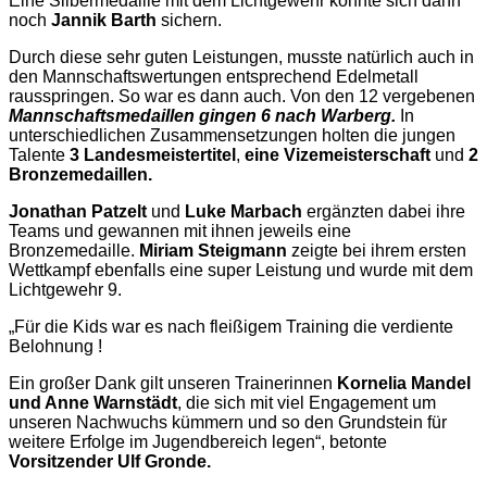
Eine Silbermedaille mit dem Lichtgewehr konnte sich dann
noch
Jannik Barth
sichern.
Durch diese sehr guten Leistungen, musste natürlich auch in
den Mannschaftswertungen entsprechend Edelmetall
rausspringen. So war es dann auch. Von den 12 vergebenen
Mannschaftsmedaillen gingen 6 nach Warberg.
In
unterschiedlichen Zusammensetzungen holten die jungen
Talente
3 Landesmeistertitel
,
eine Vizemeisterschaft
und
2
Bronzemedaillen.
Jonathan Patzelt
und
Luke Marbach
ergänzten dabei ihre
Teams und gewannen mit ihnen jeweils eine
Bronzemedaille.
Miriam Steigmann
zeigte bei ihrem ersten
Wettkampf ebenfalls eine super Leistung und wurde mit dem
Lichtgewehr 9.
„Für die Kids war es nach fleißigem Training die verdiente
Belohnung !
Ein großer Dank gilt unseren Trainerinnen
Kornelia Mandel
und Anne Warnstädt
, die sich mit viel Engagement um
unseren Nachwuchs kümmern und so den Grundstein für
weitere Erfolge im Jugendbereich legen“, betonte
Vorsitzender Ulf Gronde.